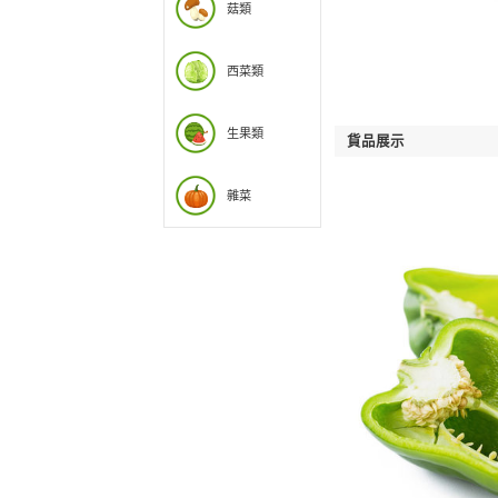
椒類
豆類
菇類
西菜類
生果類
雜菜