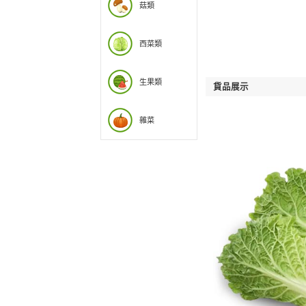
椒類
豆類
菇類
西菜類
生果類
雜菜